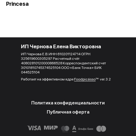
Princesa
ИП Чернова Елена Викторовна
ИП Чернова Е.В. ИНН 610201124714 ОГРН
325619600305297 Расчетный счёт
40802810120000866528 Корреспондентский счет
30101810745374525104 ООО «Банк Точка» БИК
044525104
Работает на эффективном ядре
Foodpicásso
ver. 3.2
Политика конфиденциальности
Публичная оферта