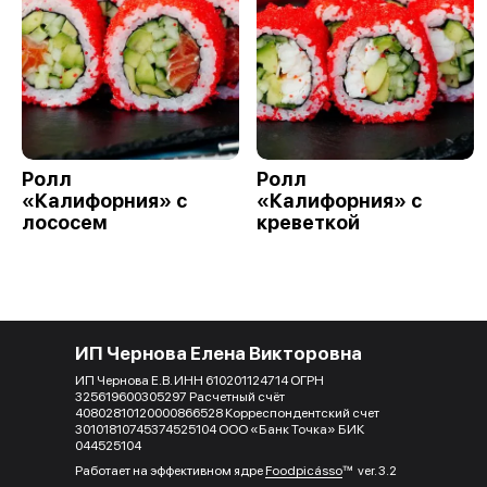
Ролл
Ролл
«Калифорния» с
«Калифорния» с
лососем
креветкой
ИП Чернова Елена Викторовна
ИП Чернова Е.В. ИНН 610201124714 ОГРН
325619600305297 Расчетный счёт
40802810120000866528 Корреспондентский счет
30101810745374525104 ООО «Банк Точка» БИК
044525104
Работает на эффективном ядре
Foodpicásso
ver. 3.2